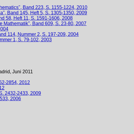
hematics", Band 223, S. 1155-1224, 2010
", Band 145, Heft 5, S. 1305-1350, 2009
nd 58, Heft 11, S. 1591-1606, 2008
te Mathematik", Band 609, S. 23-80, 2007
2004
and 114, Nummer 2, S. 197-209, 2004
mmer 1, S. 79-102, 2003
drid, Juni 2011
852-2854, 2012
12
S. 2432-2433, 2009
2533, 2006