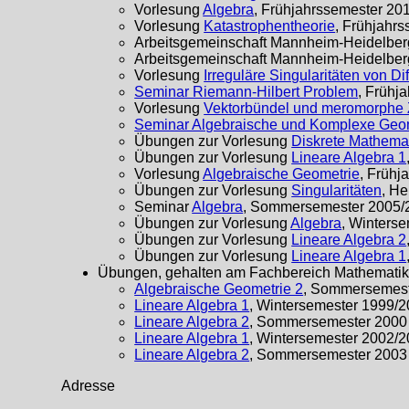
Vorlesung
Algebra
, Frühjahrssemester 20
Vorlesung
Katastrophentheorie
, Frühjahr
Arbeitsgemeinschaft Mannheim-Heidelbe
Arbeitsgemeinschaft Mannheim-Heidelbe
Vorlesung
Irreguläre Singularitäten von D
Seminar Riemann-Hilbert Problem
, Frühj
Vorlesung
Vektorbündel und meromorph
Seminar Algebraische und Komplexe Geo
Übungen zur Vorlesung
Diskrete Mathemat
Übungen zur Vorlesung
Lineare Algebra 1
Vorlesung
Algebraische Geometrie
, Frühj
Übungen zur Vorlesung
Singularitäten
, H
Seminar
Algebra
, Sommersemester 2005/
Übungen zur Vorlesung
Algebra
, Winters
Übungen zur Vorlesung
Lineare Algebra 2
Übungen zur Vorlesung
Lineare Algebra 1
Übungen, gehalten am Fachbereich Mathematik,
Algebraische Geometrie 2
, Sommersemest
Lineare Algebra 1
, Wintersemester 1999/
Lineare Algebra 2
, Sommersemester 2000
Lineare Algebra 1
, Wintersemester 2002/
Lineare Algebra 2
, Sommersemester 2003
Adresse