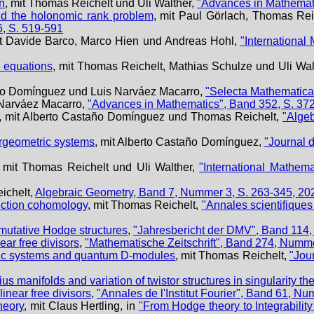
n
, mit Thomas Reichelt und Uli Walther,
"Advances in Mathemat
d the holonomic rank problem
, mit Paul Görlach, Thomas Reic
, S. 519-591
it Davide Barco, Marco Hien und Andreas Hohl,
"Internationa
l equations
, mit Thomas Reichelt, Mathias Schulze und Uli Wal
año Domínguez und Luis Narváez Macarro,
"Selecta Mathematica
s Narváez Macarro,
"Advances in Mathematics", Band 352, S. 37
, mit Alberto Castaño Domínguez und Thomas Reichelt,
"Alge
pergeometric systems
, mit Alberto Castaño Domínguez,
"Journal d
, mit Thomas Reichelt und Uli Walther,
"International Mathem
ichelt,
Algebraic Geometry, Band 7, Nummer 3, S. 263-345, 20
ection cohomology
, mit Thomas Reichelt,
"Annales scientifique
mmutative Hodge structures
,
"Jahresbericht der DMV", Band 114
ar free divisors
,
"Mathematische Zeitschrift", Band 274, Numme
ric systems and quantum D-modules
, mit Thomas Reichelt,
"Jou
us manifolds and variation of twistor structures in singularity th
inear free divisors
,
"Annales de l'Institut Fourier", Band 61, N
theory
, mit Claus Hertling, in
"From Hodge theory to Integrability