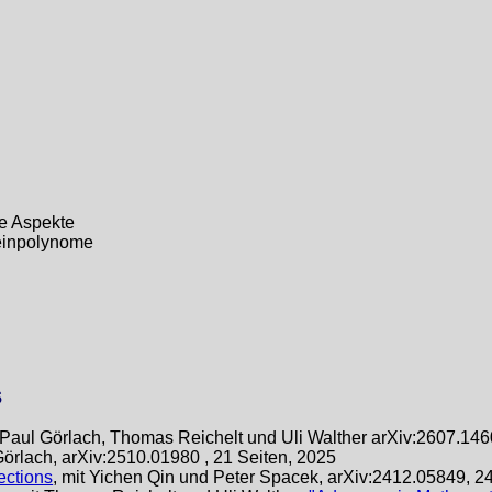
re Aspekte
einpolynome
s
t Paul Görlach, Thomas Reichelt und Uli Walther arXiv:2607.146
 Görlach, arXiv:2510.01980 , 21 Seiten, 2025
ections
, mit Yichen Qin und Peter Spacek, arXiv:2412.05849, 24