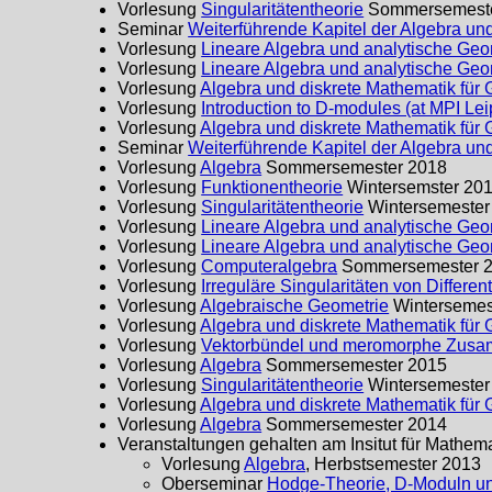
Vorlesung
Singularitätentheorie
Sommersemeste
Seminar
Weiterführende Kapitel der Algebra un
Vorlesung
Lineare Algebra und analytische Geo
Vorlesung
Lineare Algebra und analytische Geo
Vorlesung
Algebra und diskrete Mathematik für
Vorlesung
Introduction to D-modules (at MPI Lei
Vorlesung
Algebra und diskrete Mathematik für
Seminar
Weiterführende Kapitel der Algebra un
Vorlesung
Algebra
Sommersemester 2018
Vorlesung
Funktionentheorie
Wintersemster 20
Vorlesung
Singularitätentheorie
Wintersemester
Vorlesung
Lineare Algebra und analytische Geo
Vorlesung
Lineare Algebra und analytische Geo
Vorlesung
Computeralgebra
Sommersemester 
Vorlesung
Irreguläre Singularitäten von Differe
Vorlesung
Algebraische Geometrie
Wintersemes
Vorlesung
Algebra und diskrete Mathematik für
Vorlesung
Vektorbündel und meromorphe Zus
Vorlesung
Algebra
Sommersemester 2015
Vorlesung
Singularitätentheorie
Wintersemester
Vorlesung
Algebra und diskrete Mathematik für
Vorlesung
Algebra
Sommersemester 2014
Veranstaltungen gehalten am Insitut für Mathem
Vorlesung
Algebra
, Herbstsemester 2013
Oberseminar
Hodge-Theorie, D-Moduln und 