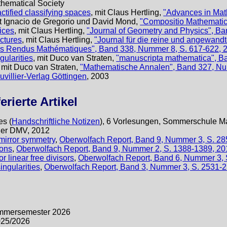
hematical Society
actified classifying spaces
, mit Claus Hertling,
"Advances in Mat
it Ignacio de Gregorio und David Mond,
"Compositio Mathematica
tices
, mit Claus Hertling,
"Journal of Geometry and Physics", Ba
uctures
, mit Claus Hertling,
"Journal für die reine und angewand
s Rendus Mathématiques", Band 338, Nummer 8, S. 617-622, 
ularities
, mit Duco van Straten,
"manuscripta mathematica", B
, mit Duco van Straten,
"Mathematische Annalen", Band 327, Nu
uvillier-Verlag Göttingen
, 2003
rierte Artikel
es (
Handschriftliche Notizen
), 6 Vorlesungen, Sommerschule Ma
der DMV, 2012
mirror symmetry
,
Oberwolfach Report, Band 9, Nummer 3, S. 2
ions
,
Oberwolfach Report, Band 9, Nummer 2, S. 1388-1389, 20
 linear free divisors
,
Oberwolfach Report, Band 6, Nummer 3, 
ingularities
,
Oberwolfach Report, Band 3, Nummer 3, S. 2531-
mersemester 2026
025/2026