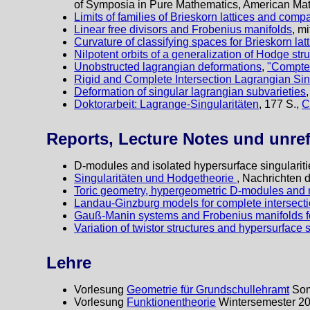
of Symposia in Pure Mathematics, American Mat
Limits of families of Brieskorn lattices and comp
Linear free divisors and Frobenius manifolds
, m
Curvature of classifying spaces for Brieskorn lat
Nilpotent orbits of a generalization of Hodge str
Unobstructed lagrangian deformations
,
"Compte
Rigid and Complete Intersection Lagrangian Sing
Deformation of singular lagrangian subvarieties
Doktorarbeit: Lagrange-Singularitäten
, 177 S.,
C
Reports, Lecture Notes und unrefe
D-modules and isolated hypersurface singulariti
Singularitäten und Hodgetheorie
, Nachrichten 
Toric geometry, hypergeometric D-modules and 
Landau-Ginzburg models for complete intersect
Gauß-Manin systems and Frobenius manifolds for
Variation of twistor structures and hypersurface s
Lehre
Vorlesung
Geometrie für Grundschullehramt
Som
Vorlesung
Funktionentheorie
Wintersemester 2