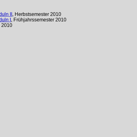
uln II
, Herbstsemester 2010
uln I
, Frühjahrssemester 2010
r 2010