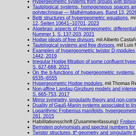
Hypergeometric systems from groups with torsio
Tautological systems, homogeneous spaces an
polytechnique — Mathématiques, Band 13, 2026
Betti structures of hypergeometric equations
, m
12, Seiten 10641–10701, 2023
Algebraic aspects of hypergeometric differentia
Nummer 1, S. 137-203, 2021
Hodge ideals of free divisors
, mit Alberto Cast
Tautological systems and free divisors
, mit Lui
Examples of hypergeometric twistor D-modules
1442, 2019
Irregular Hodge filtration of some confluent hy
S. 627-668, 2021
On the b-functions of hypergeometric systems
6535–6555
Hypergeometric Hodge modules
, mit Thomas Re
Non-affine Landau-Ginzburg models and inters
S. 665-753, 2017
Mirror symmetry, singularity theory and non-co
Duality of Gauß-Manin systems associated to line
Logarithmic Frobenius manifolds, hypergeomet
281, 2015
Habilitationsschrift (Zusammenfassung):
Frobeni
Bernstein polynomials and spectral numbers for l
Twistor structures, tt*-geometry and singularity 