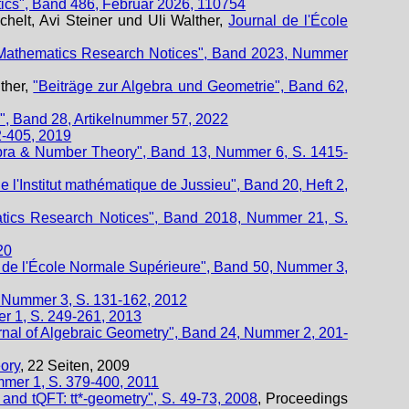
ics", Band 486, Februar 2026, 110754
helt, Avi Steiner und Uli Walther,
Journal de l'École
l Mathematics Research Notices", Band 2023, Nummer
ther,
"Beiträge zur Algebra und Geometrie", Band 62,
", Band 28, Artikelnummer 57, 2022
2-405, 2019
bra & Number Theory", Band 13, Nummer 6, S. 1415-
e l'Institut mathématique de Jussieu", Band 20, Heft 2,
atics Research Notices", Band 2018, Nummer 21, S.
20
s de l'École Normale Supérieure", Band 50, Nummer 3,
, Nummer 3, S. 131-162, 2012
r 1, S. 249-261, 2013
rnal of Algebraic Geometry", Band 24, Nummer 2, 201-
eory
, 22 Seiten, 2009
ummer 1, S. 379-400, 2011
 and tQFT: tt*-geometry", S. 49-73, 2008
, Proceedings