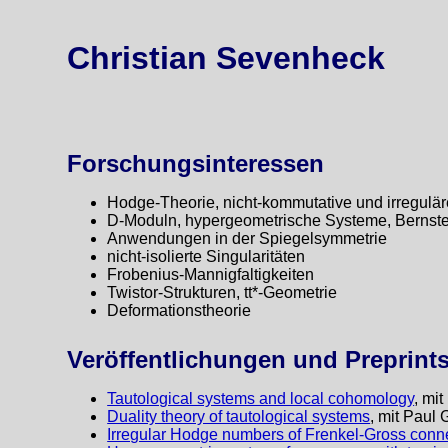
Christian Sevenheck
Forschungsinteressen
Hodge-Theorie, nicht-kommutative und irregulä
D-Moduln, hypergeometrische Systeme, Bernst
Anwendungen in der Spiegelsymmetrie
nicht-isolierte Singularitäten
Frobenius-Mannigfaltigkeiten
Twistor-Strukturen, tt*-Geometrie
Deformationstheorie
Veröffentlichungen und Preprint
Tautological systems and local cohomology
, mi
Duality theory of tautological systems
, mit Paul
Irregular Hodge numbers of Frenkel-Gross conn