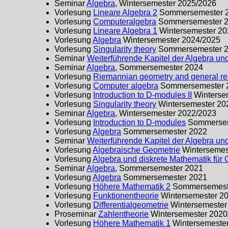
Seminar
Algebra
, Wintersemester 2025/2026
Vorlesung
Lineare Algebra 2
Sommersemester 
Vorlesung
Computeralgebra
Sommersemester 
Vorlesung
Lineare Algebra 1
Wintersemester 20
Vorlesung
Algebra
Wintersemester 2024/2025
Vorlesung
Singularity theory
Sommersemester 
Seminar
Weiterführende Kapitel der Algebra und
Seminar
Algebra
, Sommersemester 2024
Vorlesung
Riemannian geometry and general rel
Vorlesung
Computer algebra
Sommersemester 
Vorlesung
Introduction to D-modules II
Winterse
Vorlesung
Singularity theory
Wintersemester 20
Seminar
Algebra
, Wintersemester 2022/2023
Vorlesung
Introduction to D-modules
Sommersem
Vorlesung
Algebra
Sommersemester 2022
Seminar
Weiterführende Kapitel der Algebra und
Vorlesung
Algebraische Geometrie
Wintersemes
Vorlesung
Algebra und diskrete Mathematik für
Seminar
Algebra
, Sommersemester 2021
Vorlesung
Algebra
Sommersemester 2021
Vorlesung
Höhere Mathematik 2
Sommersemest
Vorlesung
Funktionentheorie
Wintersemester 2
Vorlesung
Differentialgeometrie
Wintersemester
Proseminar
Zahlentheorie
Wintersemester 2020
Vorlesung
Höhere Mathematik 1
Wintersemeste