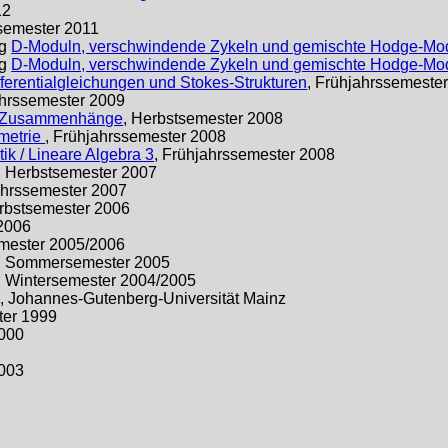
12
ssemester 2011
rg
D-Moduln, verschwindende Zykeln und gemischte Hodge-Mod
rg
D-Moduln, verschwindende Zykeln und gemischte Hodge-Mod
ifferentialgleichungen und Stokes-Strukturen
, Frühjahrssemeste
ahrssemester 2009
e Zusammenhänge
, Herbstsemester 2008
metrie
, Frühjahrssemester 2008
ik / Lineare Algebra 3
, Frühjahrssemester 2008
, Herbstsemester 2007
ahrssemester 2007
erbstsemester 2006
2006
emester 2005/2006
, Sommersemester 2005
, Wintersemester 2004/2005
 Johannes-Gutenberg-Universität Mainz
er 1999
2000
2003