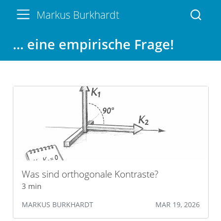
Markus Burkhardt
… eine empirische Frage!
Was sind orthogonale Kontraste?
3 min
MARKUS BURKHARDT
MAR 19, 2026