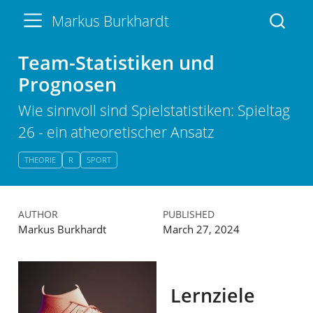
Markus Burkhardt
Team-Statistiken und
Prognosen
Wie sinnvoll sind Spielstatistiken: Spieltag
26 - ein atheoretischer Ansatz
THEORIE
R
SPORT
AUTHOR
PUBLISHED
Markus Burkhardt
March 27, 2024
Lernziele