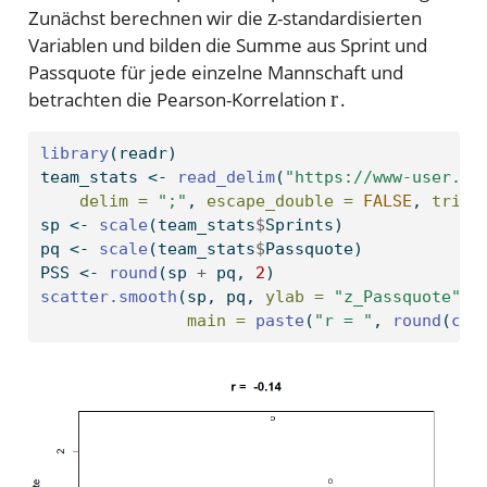
z
Zunächst berechnen wir die
-standardisierten
Variablen und bilden die Summe aus Sprint und
Passquote für jede einzelne Mannschaft und
r
betrachten die Pearson-Korrelation
.
library
(readr)
team_stats 
<-
read_delim
(
"https://www-user.tu
delim =
";"
, 
escape_double =
FALSE
, 
trim_
sp 
<-
scale
(team_stats
$
Sprints)
pq 
<-
scale
(team_stats
$
Passquote)
PSS 
<-
round
(sp 
+
 pq, 
2
)
scatter.smooth
(sp, pq, 
ylab =
"z_Passquote"
, 
main =
paste
(
"r = "
, 
round
(
cor