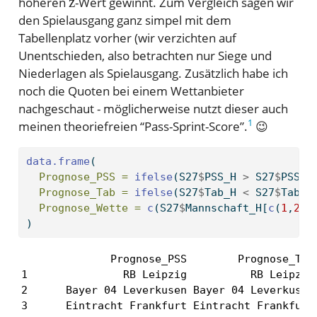
höheren
-Wert gewinnt. Zum Vergleich sagen wir
den Spielausgang ganz simpel mit dem
Tabellenplatz vorher (wir verzichten auf
Unentschieden, also betrachten nur Siege und
Niederlagen als Spielausgang. Zusätzlich habe ich
noch die Quoten bei einem Wettanbieter
nachgeschaut - möglicherweise nutzt dieser auch
1
meinen theoriefreien “Pass-Sprint-Score”.
😉
data.frame
(
Prognose_PSS =
ifelse
(S27
$
PSS_H 
>
 S27
$
PSS_G
Prognose_Tab =
ifelse
(S27
$
Tab_H 
<
 S27
$
Tab_G
Prognose_Wette =
c
(S27
$
Mannschaft_H[
c
(
1
,
2
, 
)
              Prognose_PSS        Prognose_Tab 
1               RB Leipzig          RB Leipzig 
2      Bayer 04 Leverkusen Bayer 04 Leverkusen 
3      Eintracht Frankfurt Eintracht Frankfurt 