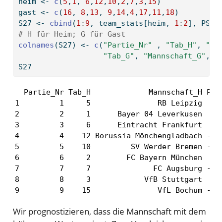
heim 
<-
c
(
5
,
1
, 
6
,
12
,
10
,
2
,
7
,
3
,
15
)
gast 
<-
c
(
16
, 
8
,
13
, 
9
,
14
,
4
,
17
,
11
,
18
)
S27 
<-
cbind
(
1
:
9
, team_stats[heim, 
1
:
2
], PSS[
# H für Heim; G für Gast
colnames
(S27) 
<-
c
(
"Partie_Nr"
 , 
"Tab_H"
, 
"Ma
"Tab_G"
, 
"Mannschaft_G"
, 
"
S27
  Partie_Nr Tab_H             Mannschaft_H PSS_
1         1     5               RB Leipzig  0.5
2         2     1      Bayer 04 Leverkusen  1.7
3         3     6      Eintracht Frankfurt  1.0
4         4    12 Borussia Mönchengladbach -1.4
5         5    10         SV Werder Bremen -0.8
6         6     2        FC Bayern München  2.6
7         7     7              FC Augsburg -0.0
8         8     3            VfB Stuttgart  0.7
9         9    15               VfL Bochum -0.
Wir prognostizieren, dass die Mannschaft mit dem
z