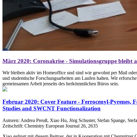
März 2020: Coronakrise - Simulationsgruppe bleibt a
Wir bleiben aktiv im Homeoffice und sind wie gewohnt per Mail oder 
und studentische Forschungsarbeiten am Laufen halten. Wir erforsche
gemeinsamen Arbeit jenseits des herkömmlichen Büros sein.
Februar 2020: Cover Feature - Ferrocenyl‐Pyrenes, 
Studies and SWCNT Functionalization
Autoren: Andrea Preuß, Xiao Hu, Jörg Schuster, Stefan Spange, Stefa
Zeitschrift: Chemistry European Journal 26, 2635
Xiao gelingt mit diesem Beitrag, der in Kooperation mit Chemnitzer C