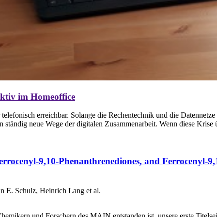
ktiv im Homeoffice
telefonisch erreichbar. Solange die Rechentechnik und die Datennetze 
n ständig neue Wege der digitalen Zusammenarbeit. Wenn diese Krise ü
Ferrocenyl‐9,10‐Phenanthrenediones, and Ferrocenyl‐
n E. Schulz, Heinrich Lang et al.
hemikern und Forschern des MAIN entstanden ist, unsere erste Titelsei