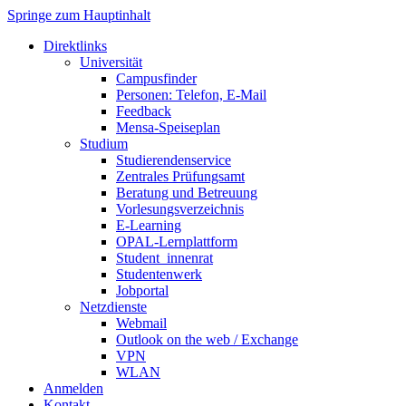
Springe zum Hauptinhalt
Direktlinks
Universität
Campusfinder
Personen: Telefon, E-Mail
Feedback
Mensa-Speiseplan
Studium
Studierendenservice
Zentrales Prüfungsamt
Beratung und Betreuung
Vorlesungsverzeichnis
E-Learning
OPAL-Lernplattform
Student_innenrat
Studentenwerk
Jobportal
Netzdienste
Webmail
Outlook on the web / Exchange
VPN
WLAN
Anmelden
Kontakt