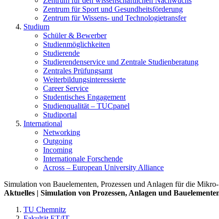
Zentrum für den wissenschaftlichen Nachwuchs
Zentrum für Sport und Gesundheitsförderung
Zentrum für Wissens- und Technologietransfer
Studium
Schüler & Bewerber
Studienmöglichkeiten
Studierende
Studierendenservice und Zentrale Studienberatung
Zentrales Prüfungsamt
Weiterbildungs­interessierte
Career Service
Studentisches Engagement
Studienqualität – TUCpanel
Studiportal
International
Networking
Outgoing
Incoming
Internationale Forschende
Across – European University Alliance
Simulation von Bauelementen, Prozessen und Anlagen für die Mikro
Aktuelles | Simulation von Prozessen, Anlagen und Bauelemente
TU Chemnitz
Fakultät ET/IT