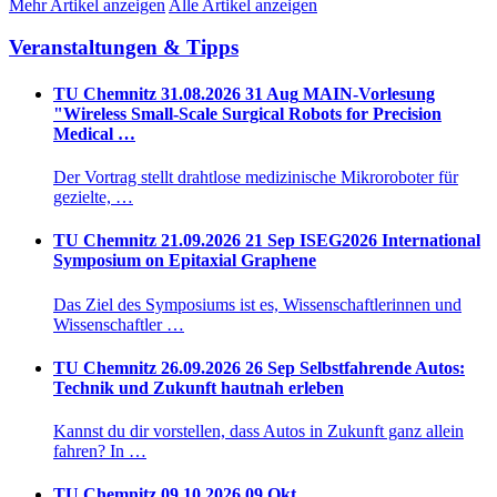
Mehr Artikel anzeigen
Alle Artikel anzeigen
Veranstaltungen & Tipps
TU Chemnitz
31.08.2026
31
Aug
MAIN-Vorlesung
"Wireless Small-Scale Surgical Robots for Precision
Medical …
Der Vortrag stellt drahtlose medizinische Mikroroboter für
gezielte, …
TU Chemnitz
21.09.2026
21
Sep
ISEG2026 International
Symposium on Epitaxial Graphene
Das Ziel des Symposiums ist es, Wissenschaftlerinnen und
Wissenschaftler …
TU Chemnitz
26.09.2026
26
Sep
Selbstfahrende Autos:
Technik und Zukunft hautnah erleben
Kannst du dir vorstellen, dass Autos in Zukunft ganz allein
fahren? In …
TU Chemnitz
09.10.2026
09
Okt