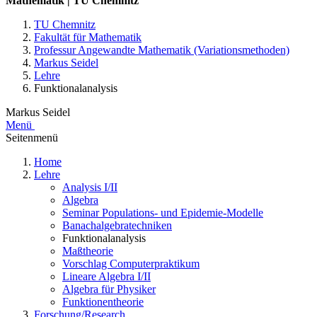
Mathematik | TU Chemnitz
TU Chemnitz
Fakultät für Mathematik
Professur Angewandte Mathematik (Variationsmethoden)
Markus Seidel
Lehre
Funktionalanalysis
Markus Seidel
Menü
Seitenmenü
Home
Lehre
Analysis I/II
Algebra
Seminar Populations- und Epidemie-Modelle
Banachalgebratechniken
Funktionalanalysis
Maßtheorie
Vorschlag Computerpraktikum
Lineare Algebra I/II
Algebra für Physiker
Funktionentheorie
Forschung/Research