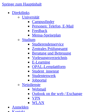
Springe zum Hauptinhalt
Direktlinks
Universität
Campusfinder
Personen: Telefon, E-Mail
Feedback
Mensa-Speiseplan
Studium
Studierendenservice
Zentrales Prüfungsamt
Beratung und Betreuung
Vorlesungsverzeichnis
E-Learning
OPAL-Lernplattform
Student_innenrat
Studentenwerk
Jobportal
Netzdienste
Webmail
Outlook on the web / Exchange
VPN
WLAN
Anmelden
Kontakt