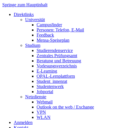
Springe zum Hauptinhalt
Direktlinks
Universität
Campusfinder
Personen: Telefon, E-Mail
Feedback
Mensa-Speiseplan
Studium
Studierendenservice
Zentrales Prüfungsamt
Beratung und Betreuung
Vorlesungsverzeichnis
E-Learning
OPAL-Lernplattform
Student_innenrat
Studentenwerk
Jobportal
Netzdienste
Webmail
Outlook on the web / Exchange
VPN
WLAN
Anmelden
Kontakt