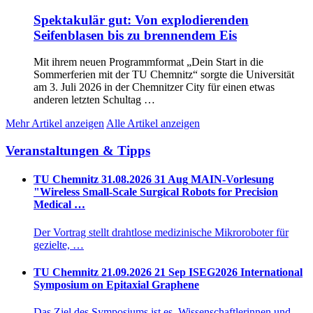
Spektakulär gut: Von explodierenden
Seifenblasen bis zu brennendem Eis
Mit ihrem neuen Programmformat „Dein Start in die
Sommerferien mit der TU Chemnitz“ sorgte die Universität
am 3. Juli 2026 in der Chemnitzer City für einen etwas
anderen letzten Schultag …
Mehr Artikel anzeigen
Alle Artikel anzeigen
Veranstaltungen & Tipps
TU Chemnitz
31.08.2026
31
Aug
MAIN-Vorlesung
"Wireless Small-Scale Surgical Robots for Precision
Medical …
Der Vortrag stellt drahtlose medizinische Mikroroboter für
gezielte, …
TU Chemnitz
21.09.2026
21
Sep
ISEG2026 International
Symposium on Epitaxial Graphene
Das Ziel des Symposiums ist es, Wissenschaftlerinnen und