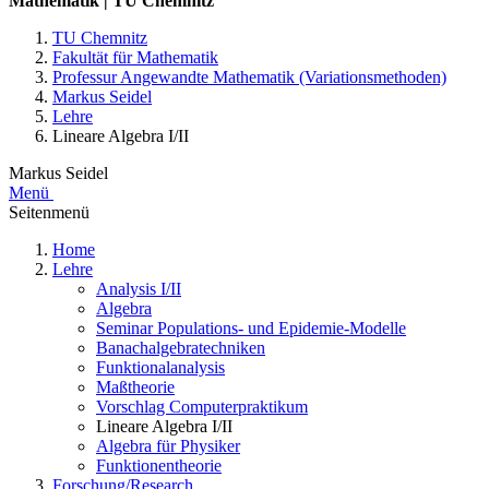
Mathematik | TU Chemnitz
TU Chemnitz
Fakultät für Mathematik
Professur Angewandte Mathematik (Variationsmethoden)
Markus Seidel
Lehre
Lineare Algebra I/II
Markus Seidel
Menü
Seitenmenü
Home
Lehre
Analysis I/II
Algebra
Seminar Populations- und Epidemie-Modelle
Banachalgebratechniken
Funktionalanalysis
Maßtheorie
Vorschlag Computerpraktikum
Lineare Algebra I/II
Algebra für Physiker
Funktionentheorie
Forschung/Research