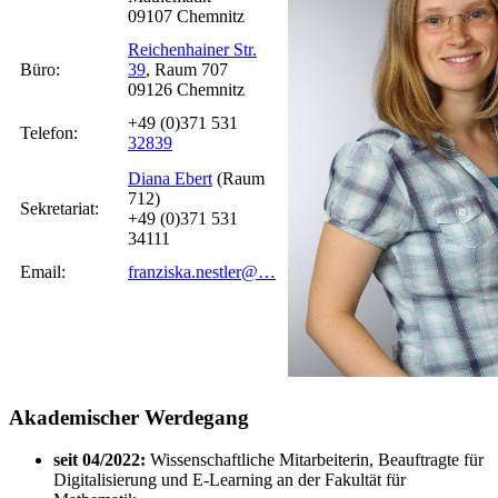
09107 Chemnitz
Reichenhainer Str.
Büro:
39
, Raum 707
09126 Chemnitz
+49 (0)371 531
Telefon:
32839
Diana Ebert
(Raum
712)
Sekretariat:
+49 (0)371 531
34111
Email:
franziska.nestler@…
Akademischer Werdegang
seit 04/2022:
Wissenschaftliche Mitarbeiterin, Beauftragte für
Digitalisierung und E-Learning an der Fakultät für