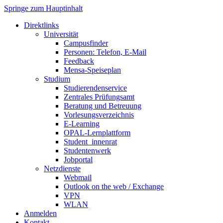
Springe zum Hauptinhalt
Direktlinks
Universität
Campusfinder
Personen: Telefon, E-Mail
Feedback
Mensa-Speiseplan
Studium
Studierendenservice
Zentrales Prüfungsamt
Beratung und Betreuung
Vorlesungsverzeichnis
E-Learning
OPAL-Lernplattform
Student_innenrat
Studentenwerk
Jobportal
Netzdienste
Webmail
Outlook on the web / Exchange
VPN
WLAN
Anmelden
Kontakt