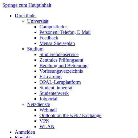
Springe zum Hauptinhalt
Direktlinks
Universität
Campusfinder
Personen: Telefon, E-Mail
Feedback
Mensa-Speiseplan
Studium
Studierendenservice
Zentrales Prüfungsamt
Beratung und Betreuung
Vorlesungsverzeichnis
E-Learning
OPAL-Lernplattform
Student_innenrat
Studentenwerk
Jobportal
Netzdienste
Webmail
Outlook on the web / Exchange
VPN
WLAN
Anmelden
Kontakt