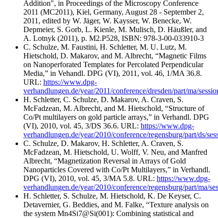
Addition", in Proceedings of the Microscopy Conference
2011 (MC2011), Kiel, Germany, August 28 - September 2,
2011, edited by W. Jäger, W. Kaysser, W. Benecke, W.
Depmeier, S. Gorb, L. Kienle, M. Mulisch, D. Häußler, and
A. Lotnyk (2011), p. M2.P528, ISBN: 978-3-00-033910-3
C. Schulze, M. Faustini, H. Schletter, M. U. Lutz, M.
Hietschold, D. Makarov, and M. Albrecht, “Magnetic Films
on Nanoperforated Templates for Percolated Perpendicular
Media,” in Vehandl. DPG (VI), 2011, vol. 46, 1/MA 36.8.
URL:
https://www.dpg-
verhandlungen.de/year/2011/conference/dresden/part/ma/session
H. Schletter, C. Schulze, D. Makarov, A. Craven, S.
McFadzean, M. Albrecht, and M. Hietschold, “Structure of
Co/Pt multilayers on gold particle arrays,” in Verhandl. DPG
(VI), 2010, vol. 45, 3/DS 36.6. URL:
https://www.dpg-
verhandlungen.de/year/2010/conference/regensburg/part/ds/sess
C. Schulze, D. Makarov, H. Schletter, A. Craven, S.
McFadzean, M. Hietschold, U. Wolff, V. Neu, and Manfred
Albrecht, “Magnetization Reversal in Arrays of Gold
Nanoparticles Covered with Co/Pt Multilayers,” in Verhandl.
DPG (VI), 2010, vol. 45, 3/MA 5.8. URL:
https://www.dpg-
verhandlungen.de/year/2010/conference/regensburg/part/ma/sess
H. Schletter, S. Schulze, M. Hietschold, K. De Keyser, C.
Detavernier, G. Beddies, and M. Falke, “Texture analysis on
the system Mn4Si7@Si(001): Combining statistical and