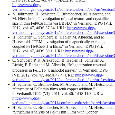
DPG (VI), 2012, vol. 47, 4/MA52.18. URL:
https://www.dpg-
verhandlungen.de/year/2012/conference/berlin/part/ma/session/
N. Jöhrmann, H. Schletter, C. Brombacher, M. Albrecht, and
M. Hietschold, “Investigation of local texture and crystallite
size in thin FePtCu films via EBSD,” in Verhandl. DPG (VI),
2012, vol. 47, 4/DS 37.34. URL:
https://www.dpg-
verhandlungen.de/year/2012/conference/berlin/part/ds/session/3
H. Schletter, C. Schubert, B. Hebler, M. Albrecht, and M.
Hietschold, “TEM investigation of magnetically exchange
coupled FeTb/[Co/Pt]_n films,” in Verhandl. DPG (VI),
2012, vol. 47, 4/DS 30.1. URL:
https://www.dpg-
verhandlungen.de/year/2012/conference/berlin/part/ds/session/3
C. Schubert, P. K. Arekapudi, B. Hebler, H. Schletter, A.
Liebig, F. Radu and M. Albrecht, “Magnetization reversal
processes in Fe₁₋ₓTb_x nanodot arrays,” in Verhandl. DPG
(VI), 2012, vol. 47, 4/MA 47.4. URL:
https://www.dpg-
verhandlungen.de/year/2012/conference/berlin/part/ma/session/
H. Schletter, C. Brombacher, M. Albrecht, and M. Hietschold,
“Structure of FePt thin films with copper addition,”
in Verhandl. DPG (VI), 2011, vol. 46, 1/DS 11.3. URL:
https://www.dpg-
verhandlungen.de/year/2011/conference/dresden/part/ds/session
H. Schletter, C. Brombacher, M. Albrecht, and M. Hietschold,
"Structural Analysis of FePt Thin Films with Copper