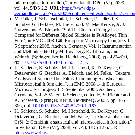
microscopical information,” in Verhandl. DPG (VI), 2009,
vol. 44, 5/DS 2.2. URL:
https://www.dpg-
verhandlungen.de/year/2009/conference/dresden/part/ds/session
M. Falke, T. Schaarschmidt, H. Schletter, R. Jelitzki, S.
Schulze, G. Beddies, M. Hietschold, M. MacKenzie, A. J.
Craven, and A. Bleloch, "Shift in Electron Energy Loss
Compared for Different Nickel Silicides in Pt Alloyed Thin
Film", in EMC 2008 14th European Microscopy Congress 1–
5 September 2008, Aachen, Germany, Vol. 1: Instrumentation
and Methods edited by M. Luysberg, K. Tillmann, and T.
Weirich, (Springer, Berlin, Heidelberg, 2008), pp. 429–430,
doi:
10.1007/978-3-540-85156-1_215
.
H. Schletter, S. Schulze, M. Hietschold, K. D. Keyser, C.
Detavernier, G. Beddies, A. Bleloch, and M. Falke, "Texture
Analysis of Silicide Thin Films: Combining Statistical and
Microscopical Information", in EMC 2008 14th European
Microscopy Congress 1–5 September 2008, Aachen,
Germany, Vol. 2: Materials Science, edited by S. Richter and
A. Schwedt, (Springer, Berlin, Heidelberg, 2008), pp. 365–
366, doi:
10.1007/978-3-540-85226-1_183
.
H. Schletter, S. Schulze, M. Hietschold, K. De Keyser, C.
Detavernier, G. Beddies, and M. Falke, “Texture analysis on
CrSi_2: Combining statistical and microscopical information,”
in Verhandl. DPG (VI), 2008, vol. 43, 1/DS 12.6. URL:
https://www.dpg-