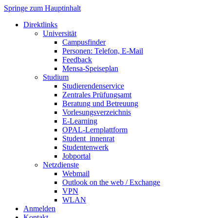
Springe zum Hauptinhalt
Direktlinks
Universität
Campusfinder
Personen: Telefon, E-Mail
Feedback
Mensa-Speiseplan
Studium
Studierendenservice
Zentrales Prüfungsamt
Beratung und Betreuung
Vorlesungsverzeichnis
E-Learning
OPAL-Lernplattform
Student_innenrat
Studentenwerk
Jobportal
Netzdienste
Webmail
Outlook on the web / Exchange
VPN
WLAN
Anmelden
Kontakt