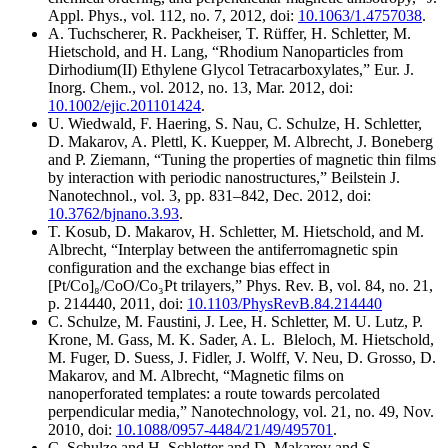
Appl. Phys., vol. 112, no. 7, 2012, doi:
10.1063/1.4757038
.
A. Tuchscherer, R. Packheiser, T. Rüffer, H. Schletter, M.
Hietschold, and H. Lang, “Rhodium Nanoparticles from
Dirhodium(II) Ethylene Glycol Tetracarboxylates,” Eur. J.
Inorg. Chem., vol. 2012, no. 13, Mar. 2012, doi:
10.1002/ejic.201101424
.
U. Wiedwald, F. Haering, S. Nau, C. Schulze, H. Schletter,
D. Makarov, A. Plettl, K. Kuepper, M. Albrecht, J. Boneberg
and P. Ziemann, “Tuning the properties of magnetic thin films
by interaction with periodic nanostructures,” Beilstein J.
Nanotechnol., vol. 3, pp. 831–842, Dec. 2012, doi:
10.3762/bjnano.3.93
.
T. Kosub, D. Makarov, H. Schletter, M. Hietschold, and M.
Albrecht, “Interplay between the antiferromagnetic spin
configuration and the exchange bias effect in
[Pt/Co]₈/CoO/Co₃Pt trilayers,” Phys. Rev. B, vol. 84, no. 21,
p. 214440, 2011, doi:
10.1103/PhysRevB.84.214440
C. Schulze, M. Faustini, J. Lee, H. Schletter, M. U. Lutz, P.
Krone, M. Gass, M. K. Sader, A. L. Bleloch, M. Hietschold,
M. Fuger, D. Suess, J. Fidler, J. Wolff, V. Neu, D. Grosso, D.
Makarov, and M. Albrecht, “Magnetic films on
nanoperforated templates: a route towards percolated
perpendicular media,” Nanotechnology, vol. 21, no. 49, Nov.
2010, doi:
10.1088/0957-4484/21/49/495701
.
C. Schulze and H. Schletter and D. Makarov and S.