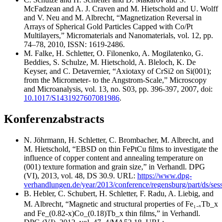
McFadzean and A. J. Craven and M. Hietschold and U. Wolff
and V. Neu and M. Albrecht, “Magnetization Reversal in
Arrays of Spherical Gold Particles Capped with Co/Pt
Multilayers,” Micromaterials and Nanomaterials, vol. 12, pp.
74–78, 2010, ISSN: 1619-2486.
M. Falke, H. Schletter, O. Filonenko, A. Mogilatenko, G.
Beddies, S. Schulze, M. Hietschold, A. Bleloch, K. De
Keyser, and C. Detavernier, “Axiotaxy of CrSi2 on Si(001);
from the Micrometer- to the Angstrom-Scale,” Microscopy
and Microanalysis, vol. 13, no. S03, pp. 396-397, 2007, doi:
10.1017/S1431927607081986
.
Konferenzabstracts
N. Jöhrmann, H. Schletter, C. Brombacher, M. Albrecht, and
M. Hietschold, “EBSD on thin FePtCu films to investigate the
influence of copper content and annealing temperature on
(001) texture formation and grain size,” in Verhandl. DPG
(VI), 2013, vol. 48, DS 30.9. URL:
https://www.dpg-
verhandlungen.de/year/2013/conference/regensburg/part/ds/sess
B. Hebler, C. Schubert, H. Schletter, F. Radu, A. Liebig, and
M. Albrecht, “Magnetic and structural properties of Fe₁₋ₓTb_x
and Fe_(0.82-x)Co_(0.18)Tb_x thin films,” in Verhandl.