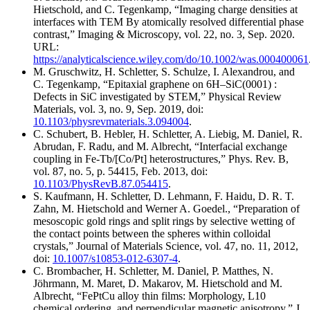
Hietschold, and C. Tegenkamp, “Imaging charge densities at
interfaces with TEM By atomically resolved differential phase
contrast,” Imaging & Microscopy, vol. 22, no. 3, Sep. 2020.
URL:
https://analyticalscience.wiley.com/do/10.1002/was.000400061
M. Gruschwitz, H. Schletter, S. Schulze, I. Alexandrou, and
C. Tegenkamp, “Epitaxial graphene on 6H–SiC(0001) :
Defects in SiC investigated by STEM,” Physical Review
Materials, vol. 3, no. 9, Sep. 2019, doi:
10.1103/physrevmaterials.3.094004
.
C. Schubert, B. Hebler, H. Schletter, A. Liebig, M. Daniel, R.
Abrudan, F. Radu, and M. Albrecht, “Interfacial exchange
coupling in Fe-Tb/[Co/Pt] heterostructures,” Phys. Rev. B,
vol. 87, no. 5, p. 54415, Feb. 2013, doi:
10.1103/PhysRevB.87.054415
.
S. Kaufmann, H. Schletter, D. Lehmann, F. Haidu, D. R. T.
Zahn, M. Hietschold and Werner A. Goedel., “Preparation of
mesoscopic gold rings and split rings by selective wetting of
the contact points between the spheres within colloidal
crystals,” Journal of Materials Science, vol. 47, no. 11, 2012,
doi:
10.1007/s10853-012-6307-4
.
C. Brombacher, H. Schletter, M. Daniel, P. Matthes, N.
Jöhrmann, M. Maret, D. Makarov, M. Hietschold and M.
Albrecht, “FePtCu alloy thin films: Morphology, L10
chemical ordering, and perpendicular magnetic anisotropy,” J.