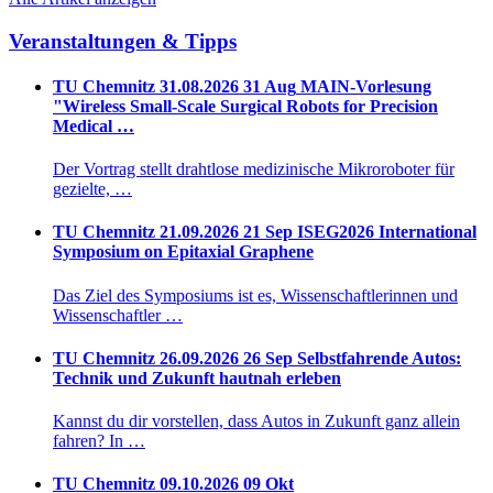
Veranstaltungen & Tipps
TU Chemnitz
31.08.2026
31
Aug
MAIN-Vorlesung
"Wireless Small-Scale Surgical Robots for Precision
Medical …
Der Vortrag stellt drahtlose medizinische Mikroroboter für
gezielte, …
TU Chemnitz
21.09.2026
21
Sep
ISEG2026 International
Symposium on Epitaxial Graphene
Das Ziel des Symposiums ist es, Wissenschaftlerinnen und
Wissenschaftler …
TU Chemnitz
26.09.2026
26
Sep
Selbstfahrende Autos:
Technik und Zukunft hautnah erleben
Kannst du dir vorstellen, dass Autos in Zukunft ganz allein
fahren? In …
TU Chemnitz
09.10.2026
09
Okt